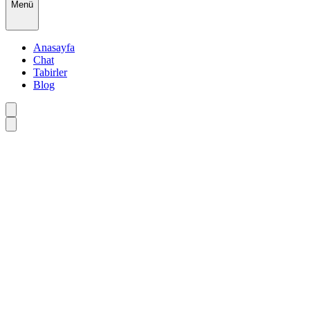
Menü
Anasayfa
Chat
Tabirler
Blog
Haberci rüyalar: Gece gelen mesajlar
@esen
September 5, 2024
Rüyaların büyülü dünyasında, bazı rüyalar diğerlerinden farklı bir
yere sahiptir. "Haberci rüyalar" olarak adlandırılan bu özel rüyalar,
adeta geleceğin bir önizlemesini sunar ya da gizemli mesajlar taşır.
Bu rüyalar, sıradan hayallerin ötesine geçerek, bize önemli olaylar