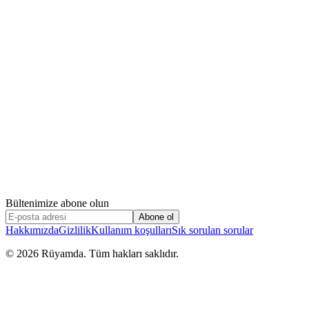
Bültenimize abone olun
Abone ol
Hakkımızda
Gizlilik
Kullanım koşulları
Sık sorulan sorular
©
2026
Rüyamda. Tüm hakları saklıdır.