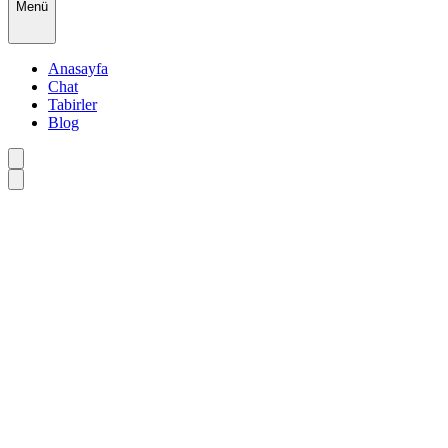
Menü
Anasayfa
Chat
Tabirler
Blog
Rüya karışması: Zihnimizin ilginç ve
komik yansımaları
@esen
September 26, 2024
Bazen rüyalarımızda ne olduğunu anlamakta zorlanırız. Bir anda bir
yerden başka bir yere geçeriz, hatta bir anda rüyamızda tamamen
farklı bir kişi ya da olayla karşılaşırız. Peki, rüyaların bu kadar
karmaşık ve bazen garip olmasının nedeni ne olabilir? Cevap aslında